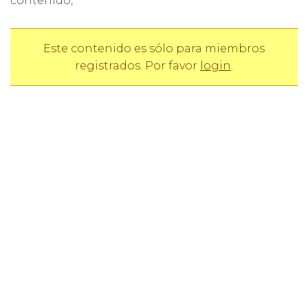
contenido,
Este contenido es sólo para miembros
registrados. Por favor
login
.